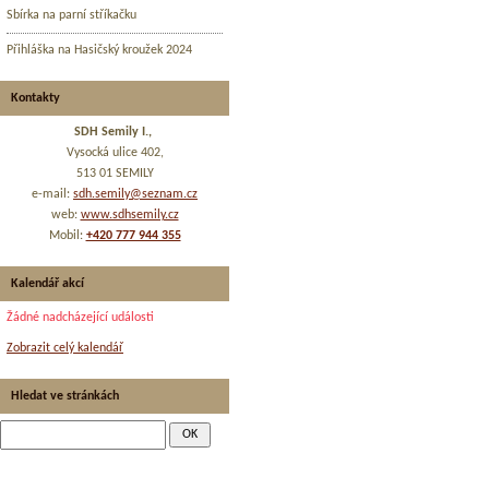
Sbírka na parní stříkačku
Přihláška na Hasičský kroužek 2024
Kontakty
SDH Semily I.,
Vysocká ulice 402,
513 01 SEMILY
e-mail:
sdh.semily@seznam.cz
web:
www.sdhsemily.cz
Mobil:
+420 777 944 355
Kalendář akcí
Žádné nadcházející události
Zobrazit celý kalendář
Hledat ve stránkách