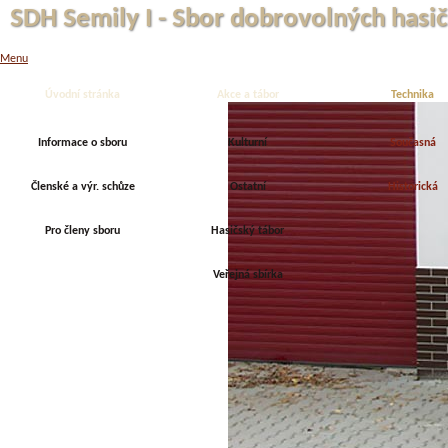
SDH Semily I - Sbor dobrovolných hasič
Menu
Úvodní stránka
Akce a tábor
Technika
Informace o sboru
Kulturní
Současná
Členské a výr. schůze
Ostatní
Historická
Pro členy sboru
Hasičský tábor
Veřejná sbírka