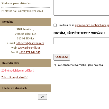
Sbírka na parní stříkačku
Přihláška na Hasičský kroužek 2024
Kontakty
Souhlasím se
zpracováním osobních údajů
SDH Semily I.,
PROSÍM, PŘEPIŠTE TEXT Z OBRÁZKU
Vysocká ulice 402,
513 01 SEMILY
e-mail:
sdh.semily@seznam.cz
web:
www.sdhsemily.cz
Mobil:
+420 777 944 355
Kalendář akcí
*) Pole označená hvězdičkou jsou povinná
Žádné nadcházející události
Zobrazit celý kalendář
Hledat ve stránkách