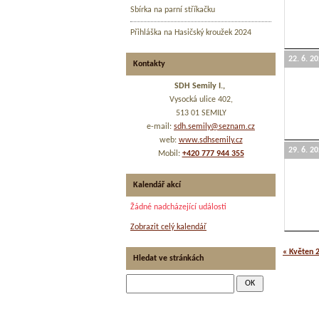
Sbírka na parní stříkačku
Přihláška na Hasičský kroužek 2024
22. 6. 2
Kontakty
SDH Semily I.,
Vysocká ulice 402,
513 01 SEMILY
e-mail:
sdh.semily@seznam.cz
web:
www.sdhsemily.cz
29. 6. 2
Mobil:
+420 777 944 355
Kalendář akcí
Žádné nadcházející události
Zobrazit celý kalendář
« Květen 
Hledat ve stránkách