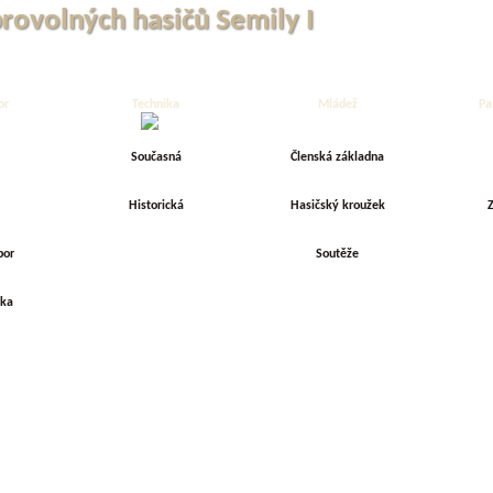
brovolných hasičů Semily I
or
Technika
Mládež
Pa
Současná
Členská základna
Historická
Hasičský kroužek
Z
bor
Soutěže
rka