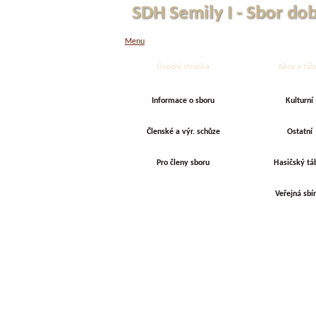
SDH Semily I - Sbor do
Menu
Úvodní stránka
Akce a táb
Informace o sboru
Kulturní
Členské a výr. schůze
Ostatní
Pro členy sboru
Hasičský tá
Veřejná sbí