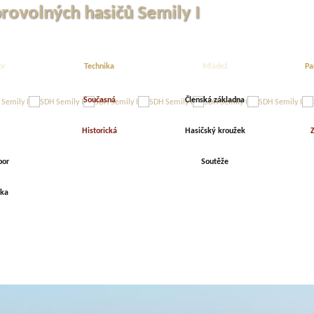
brovolných hasičů Semily I
or
Technika
Mládež
Pa
Současná
Členská základna
Historická
Hasičský kroužek
Z
bor
Soutěže
rka