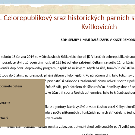
I. Celorepublikový sraz historických parních s
Kvítkovicích
SDH SEMILY I. MAJÍ DALŠÍ ZÁPIS V KNIZE REKOR
u 15.června 2019 se v Otrokovicích-Kvítkovicích konal již VII.ročník celorepublikové soutě
al pořadatelství a zároveň tím i oslavil 125 let od jeho založení. Celkem se sešlo 11 funkčníc
Soutěž doplňoval doprovodný program, například ukázky mladých hasičů, funkční ruční stříkač
zátopu do 5 atm., na přesnost, plnění džberu a kdo nejdál). Po náročném dni, bylo totiž navíc 
i až do úplného závěru. Celkové prvenství si nakonec a zaslouženě domu odvezl sbor z Opočn
a pomozte dětem
, který je v příštím roce, netradičně až září, pořadatelem dalšího ročníku. Semilský sbor ať se
ý okres nebyl sám, soutěže se také účastnil sbor z Roztok u Jilemnice, bylo to krásné zasto
je.
rka
rogramy
žní den byla přítomna i komisařka z agentury, která vydává a vede českou verzi Knihy rekordů
ro další zápis a dosažení rekordu v počtu přítomných a funkčních parních stříkaček na jednom
ka pomozte dětem
u, opět uvedeni v nové verzi Knihy rekordů.
rtneři
m i všem, kteří pomáhali organizovat a zabezpečit plynulý chod celé soutěže patří velké po