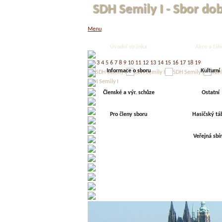
SDH Semily I - Sbor do
Menu
Úvodní stránka
Akce a táb
1
2
3
4
5
6
7
8
9
10
11
12
13
14
15
16
17
18
19
Informace o sboru
Kulturní
SDH Semily I
Členské a výr. schůze
Ostatní
Pro členy sboru
Hasičský tá
Veřejná sbí