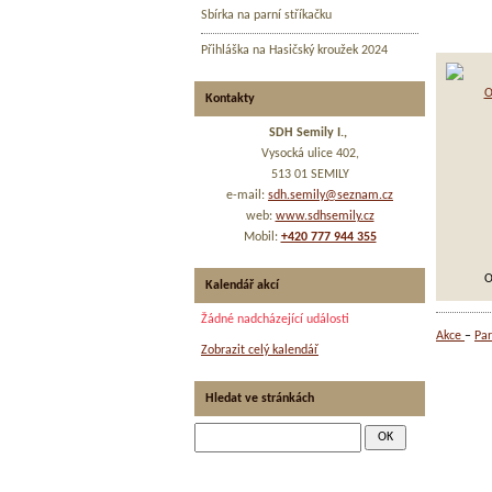
La
Sbírka na parní stříkačku
zás
Přihláška na Hasičský kroužek 2024
Kontakty
SDH Semily I.,
Vysocká ulice 402,
513 01 SEMILY
e-mail:
sdh.semily@seznam.cz
web:
www.sdhsemily.cz
Mobil:
+420 777 944 355
O
Kalendář akcí
Žádné nadcházející události
Akce
Par
Zobrazit celý kalendář
Hledat ve stránkách