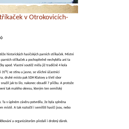
tříkaček v Otrokovicích-
DŮ
že historických hasičských parních stříkaček. Místní
h parních stříkaček a pochopitelně nechyběla ani ta
ky apod. Vlastní soutěž měla již tradičně 4 kola
o
i 35
C ve stínu a jasno, se všichni účastníci
a, druhé místo pak SDH Klatovy a třetí sbor
 snažil jak to šlo, nakonec obsadil 7 příčku. A protože
upení tak malého okresu, kterým ten semilský
. Ta v úplném závěru potvrdila, že byla splněna
 místě. A tak roztočtí i semilští hasiči jsou, nebo
děkování a organizátorům předali i drobný dárek.