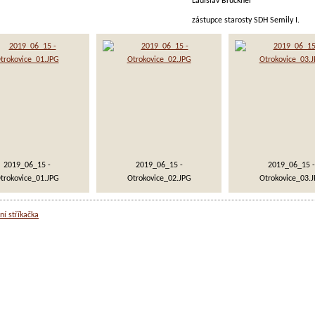
dislav Bruckner
tupce starosty SDH Semily I.
2019_06_15 -
2019_06_15 -
2019_06_15 -
trokovice_01.JPG
Otrokovice_02.JPG
Otrokovice_03.
ní stříkačka