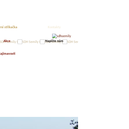
rní stříkačka
Kontakty
Akce
Napište nám
ajímavosti