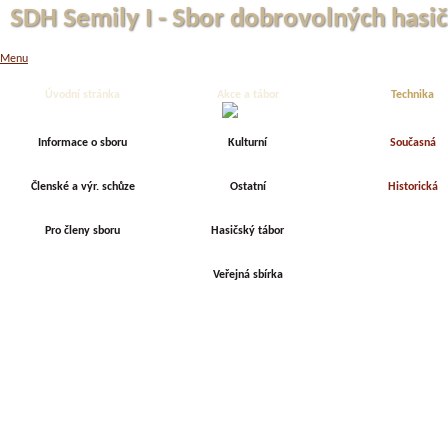
SDH Semily I - Sbor dobrovolných hasič
Menu
Úvodní stránka
Akce a tábor
Technika
Informace o sboru
Kulturní
Současná
Členské a výr. schůze
Ostatní
Historická
Pro členy sboru
Hasičský tábor
Veřejná sbírka