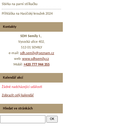
Sbírka na parní stříkačku
Přihláška na Hasičský kroužek 2024
Kontakty
SDH Semily I.,
Vysocká ulice 402,
513 01 SEMILY
e-mail:
sdh.semily@seznam.cz
web:
www.sdhsemily.cz
Mobil:
+420 777 944 355
Kalendář akcí
Žádné nadcházející události
Zobrazit celý kalendář
Hledat ve stránkách