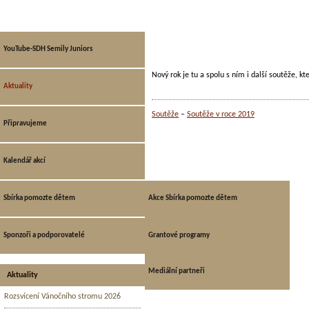
YouTube-SDH Semily Juniors
Nový rok je tu a spolu s ním i další soutěže, 
Aktuality
Soutěže
Soutěže v roce 2019
Připravujeme
Kalendář akcí
Sbírka pomozte dětem
Akce Sbírka pomozte dětem
Aktuální sbírka
Sponzoři a podporovatelé
Grantové programy
Archiv Sbírka pomozte dětem
Mediální partneři
Aktuality
Rozsvícení Vánočního stromu 2026