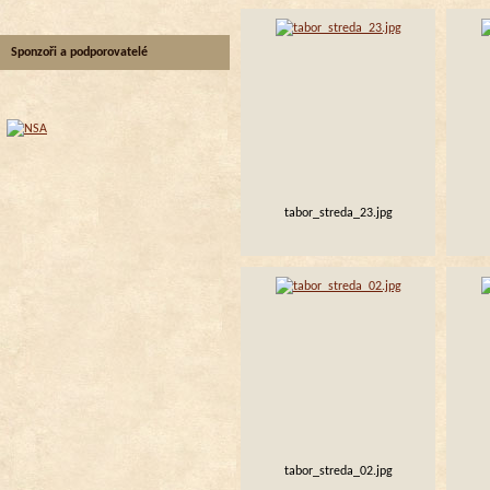
Sponzoři a podporovatelé
tabor_streda_23.jpg
tabor_streda_02.jpg