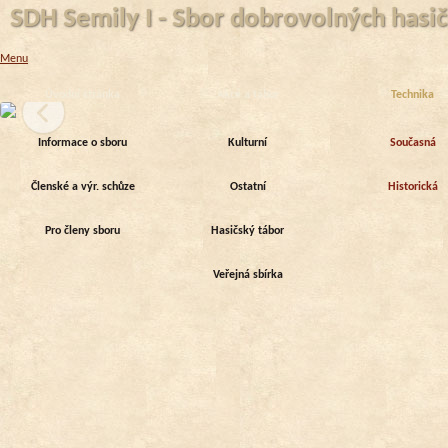
SDH Semily I - Sbor dobrovolných hasič
Menu
SDH Semily I
Úvodní stránka
Akce a tábor
Technika
Informace o sboru
Kulturní
Současná
Členské a výr. schůze
Ostatní
Historická
Pro členy sboru
Hasičský tábor
Veřejná sbírka