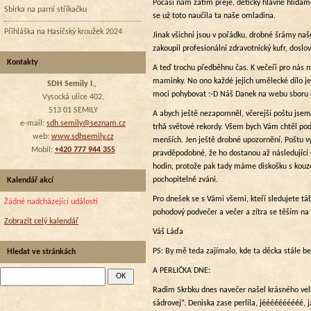
Počasí nám zatím přeje, dětičky hlavně hlídáme
Sbírka na parní stříkačku
se už toto naučila ta naše omladina.
Přihláška na Hasičský kroužek 2024
Jinak všichni jsou v pořádku, drobné šrámy naš
zakoupil profesionální zdravotnický kufr, doslov
Kontakty
A teď trochu předběhnu čas. K večeři pro nás m
maminky. No ono každé jejich umělecké dílo je
SDH Semily I.,
moci pohybovat :-D Náš Danek na webu sboru do
Vysocká ulice 402,
513 01 SEMILY
A abych ještě nezapomněl, včerejší poštu jsem
e-mail:
sdh.semily@seznam.cz
trhá světové rekordy. Všem bych Vám chtěl poděk
web:
www.sdhsemily.cz
menších. Jen ještě drobné upozornění. Poštu v
Mobil:
+420 777 944 355
pravděpodobné, že ho dostanou až následující d
hodin, protože pak tady máme diskošku s kouzel
pochopitelně zváni.
Kalendář akcí
Pro dnešek se s Vámi všemi, kteří sledujete táb
Žádné nadcházející události
pohodový podvečer a večer a zítra se těším na
Zobrazit celý kalendář
Váš Láďa
PS: By mě teda zajímalo, kde ta děcka stále be
Hledat ve stránkách
A PERLIČKA DNE:
Radim Skrbku dnes navečer našel krásného velké
sádrovej“. Deniska zase perlila, jéééééééééé, j