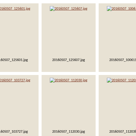
160507_125601.jpg
20160507_125607.jpg
20160507_100611
160507_103727.jpg
20160507_112030.jpg
20160507_112038