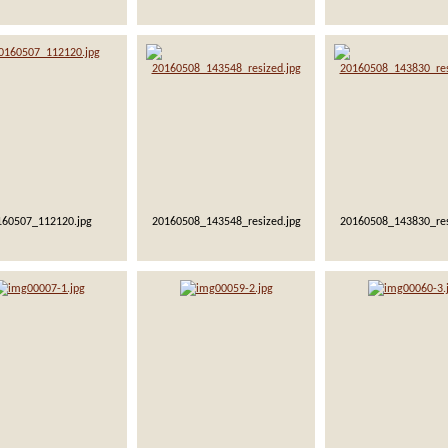
160507_112120.jpg
20160508_143548_resized.jpg
20160508_143830_res