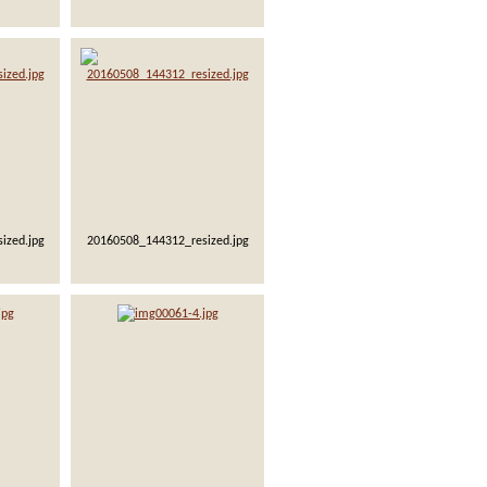
ized.jpg
20160508_144312_resized.jpg