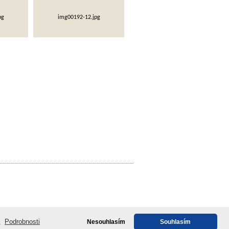
pg
img00192-12.jpg
WebyShopy
| SDH Semily - Sbor dobrovolných hasičů
e.
Podrobnosti
Nesouhlasím
Souhlasím