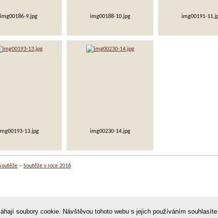
img00186-9.jpg
img00188-10.jpg
img00191-11.j
img00193-13.jpg
img00230-14.jpg
Soutěže
Soutěže v roce 2016
©
áhají soubory cookie. Návštěvou tohoto webu s jejich používáním souhlasít