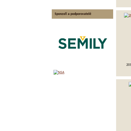
Sponzoři a podporovatelé
20