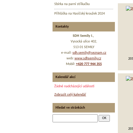
Sbírka na parní stříkačku
Přihláška na Hasičský kroužek 2024
Kontakty
SDH Semily I.,
Vysocká ulice 402,
513 01 SEMILY
e-mail:
sdh.semily@seznam.cz
web:
www.sdhsemily.cz
20
Mobil:
+420 777 944 355
Kalendář akcí
Žádné nadcházející události
Zobrazit celý kalendář
Hledat ve stránkách
20