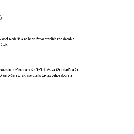
6
v obci Nedaříž a naše družstvo starších zde dosáhlo
 útok.
zúčastnila všechna naše čtyři družstva (2x mladší a 2x
 Družstvům starších se dařilo taktéž velice dobře a