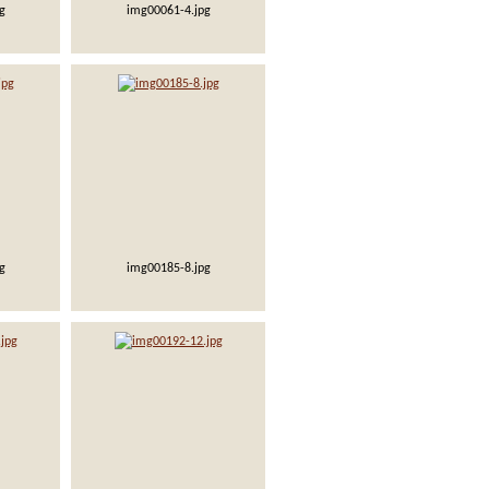
g
img00061-4.jpg
g
img00185-8.jpg