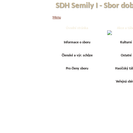
SDH Semily I - Sbor do
Menu
Úvodní stránka
Akce a táb
Informace o sboru
Kulturní
Členské a výr. schůze
Ostatní
Pro členy sboru
Hasičský tá
Veřejná sbí