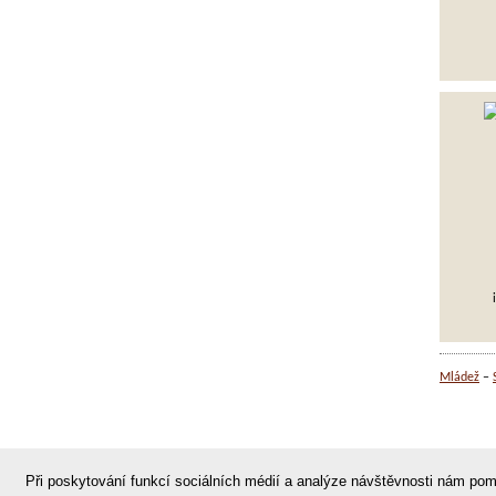
Mládež
Domů
|
Nahoru
|
Mapa stránek
|
Tisk
Při poskytování funkcí sociálních médií a analýze návštěvnosti nám pom