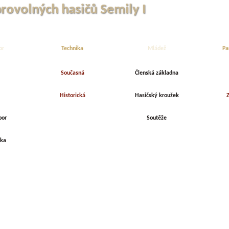
brovolných hasičů Semily I
or
Technika
Mládež
Pa
Současná
Členská základna
Historická
Hasičský kroužek
Z
bor
Soutěže
rka