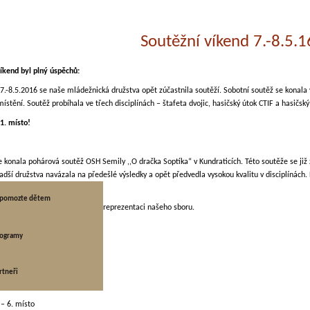
Soutěžní víkend 7.-8.5.1
íkend byl plný úspěchů:
7.-8.5.2016 se naše mládežnická družstva opět zúčastnila soutěží. Sobotní soutěž se konala 
místění. Soutěž probíhala ve třech disciplínách – štafeta dvojic, hasičský útok CTIF a hasičský
1. místo!
e konala pohárová soutěž OSH Semily ,,O dračka Soptíka“ v Kundraticích. Této soutěže se již 
ladší družstva navázala na předešlé výsledky a opět předvedla vysokou kvalitu v disciplínách.
e štafetě 4x60 m.
a pomozte dětem
im tímto za skvělé výsledky a reprezentaci našeho sboru.
rka
rogramy
“ – 1.místo
“ – 3.místo
ka pomozte dětem
rtneři
 – 3. místo
B“ – 6. místo