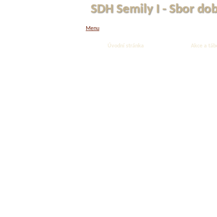
SDH Semily I - Sbor do
Menu
Úvodní stránka
Akce a táb