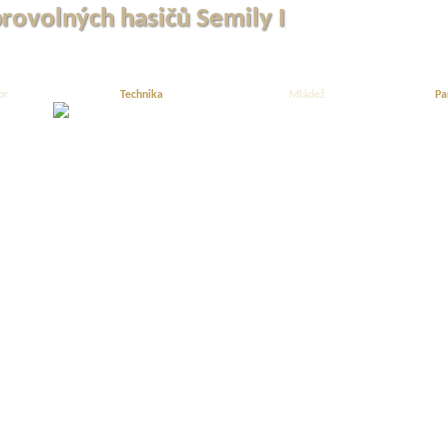
brovolných hasičů Semily I
or
Technika
Mládež
Pa