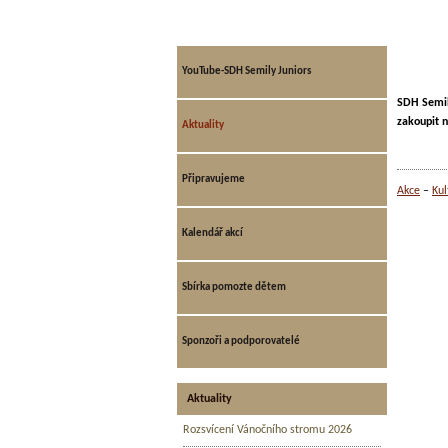
YouTube-SDH Semily Juniors
SDH Semil
zakoupit n
Aktuality
Připravujeme
Akce
Kul
Kalendář akcí
Sbírka pomozte dětem
Sponzoři a podporovatelé
Aktuality
Rozsvícení Vánočního stromu 2026