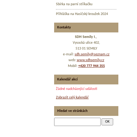
Sbírka na parní stříkačku
Přihláška na Hasičský kroužek 2024
Kontakty
SDH Semily I.,
Vysocká ulice 402,
513 01 SEMILY
e-mail:
sdh.semily@seznam.cz
web:
www.sdhsemily.cz
Mobil:
+420 777 944 355
Kalendář akcí
Žádné nadcházející události
Zobrazit celý kalendář
Hledat ve stránkách