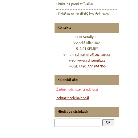
Sbírka na parní stříkačku
Přihláška na Hasičský kroužek 2024
Kontakty
SDH Semily I.,
Vysocká ulice 402,
513 01 SEMILY
e-mail:
sdh.semily@seznam.cz
web:
www.sdhsemily.cz
Mobil:
+420 777 944 355
Kalendář akcí
Žádné nadcházející události
Zobrazit celý kalendář
Hledat ve stránkách