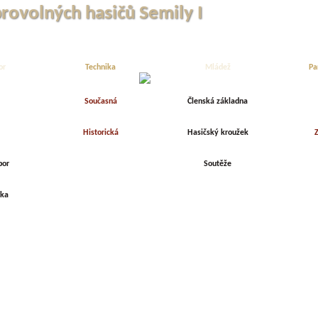
brovolných hasičů Semily I
or
Technika
Mládež
Pa
Současná
Členská základna
Historická
Hasičský kroužek
Z
bor
Soutěže
rka