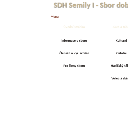
SDH Semily I - Sbor do
Menu
Úvodní stránka
Akce a táb
Informace o sboru
Kulturní
Členské a výr. schůze
Ostatní
Pro členy sboru
Hasičský tá
Veřejná sbí