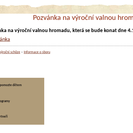
Pozvánka na výroční valnou hro
ka na výroční valnou hromadu, která se bude konat dne 4.
výroční schůze
Informace o sboru
a pomozte dětem
rka
rogramy
ka pomozte dětem
rtneři