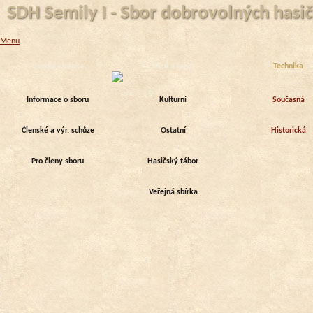
SDH Semily I - Sbor dobrovolných hasič
Menu
Úvodní stránka
Akce a tábor
Technika
Informace o sboru
Kulturní
Současná
Členské a výr. schůze
Ostatní
Historická
Pro členy sboru
Hasičský tábor
Veřejná sbírka