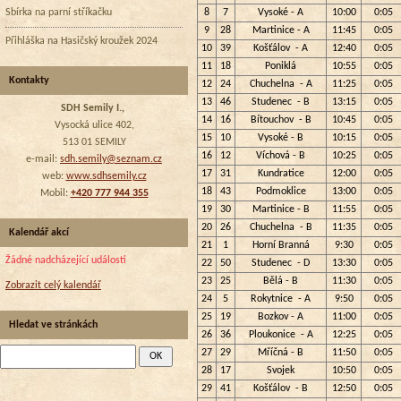
Sbírka na parní stříkačku
8
7
Vysoké - A
10
:00
0:05
9
28
Martinice - A
11:45
0:05
Přihláška na Hasičský kroužek 2024
10
39
Košťálov - A
12:40
0:05
11
18
Poniklá
10:55
0:05
Kontakty
12
24
Chuchelna - A
11:25
0:05
13
46
Studenec - B
13:15
0:05
SDH Semily I.,
14
16
Bítouchov - B
10:45
0:05
Vysocká ulice 402,
15
10
Vysoké - B
10:15
0:05
513 01 SEMILY
16
12
Víchová - B
10:25
0:05
e-mail:
sdh.semily@seznam.cz
17
31
Kundratice
12
:00
0:05
web:
www.sdhsemily.cz
18
43
Podmoklice
13
:00
0:05
Mobil:
+420 777 944 355
19
30
Martinice - B
11:55
0:05
20
26
Chuchelna - B
11:35
0:05
Kalendář akcí
21
1
Horní Branná
9:30
0:05
Žádné nadcházející události
22
50
Studenec - D
13:30
0:05
23
25
Bělá - B
11:30
0:05
Zobrazit celý kalendář
24
5
Rokytnice - A
9:50
0:05
25
19
Bozkov - A
11
:00
0:05
Hledat ve stránkách
26
36
Ploukonice - A
12:25
0:05
27
29
Mříčná - B
11:50
0:05
28
17
Svojek
10:50
0:05
29
41
Košťálov - B
12:50
0:05