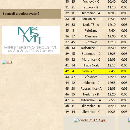
30
15
Víchová - C
10:40
0:05
31
21
Bozkov - B
11:10
0:05
32
8
Jilemnice - A
10:05
0:05
Sponzoři a podporovatelé
33
38
Ploukonice - B
12:35
0:05
34
33
Nedaříž - A
12:10
0:05
35
3
Pelešany
9:40
0:05
36
37
Olešnice
12:30
0:05
37
45
Roztoky
13:10
0:05
38
13
Rokytnice - B
10:30
0:05
39
48
Studenec - C
13:25
0:05
40
32
Martinice - C
12:05
0:05
41
34
Hrubá Skála
12:15
0:05
42
4
Semily 1 - B
9:45
0:05
43
47
Vítkovice
13:20
0:05
44
42
Jablonec - B
12:55
0:05
45
20
Roprachtice -A
11:05
0:05
46
35
Nedaříž - B
12:20
0:05
47
6
Bítouchov - A
9:55
0:05
48
11
Jilemnice - B
10:20
0:05
49
14
Jilemnice - C
10:35
0:05