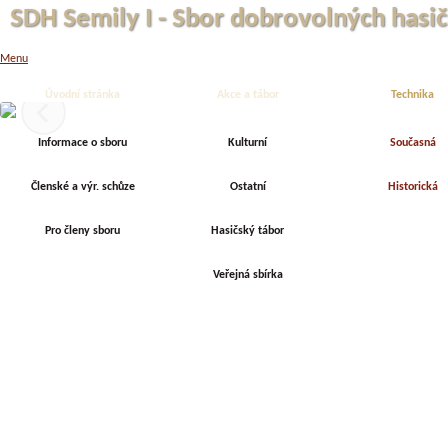
SDH Semily I - Sbor dobrovolných hasič
Menu
SDH Semily I
Úvodní stránka
Akce a tábor
Technika
Informace o sboru
Kulturní
Současná
Členské a výr. schůze
Ostatní
Historická
Pro členy sboru
Hasičský tábor
Veřejná sbírka