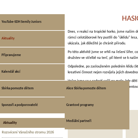
HASI
YouTube-SDH Semily Juniors
Dnes, v reakci na tropické horko, jsme našim d
rámci celotáborové hry pustili do "úklidu" lesa, 
Aktuality
ukázala, jak důležité je chránit přírodu.
Po této aktivitě jsme se vrhli na řešení šifer,
Připravujeme
družstev ve střelbě na terč, při které se k naš
Odpoledne, po zaslouženém poledním klidu (kter
Kalendář akcí
kreativní činnost nejen rozvíjela jejich dovedno
Večer jsme se s radostí sešli na mole, kde dět
smyslu pro humor, a ukázala, jak moc talento
Sbírka pomozte dětem
Akce Sbírka pomozte dětem
Aktuální sbírka
Sponzoři a podporovatelé
Grantové programy
Archiv Sbírka pomozte dětem
Mediální partneři
Aktuality
Rozsvícení Vánočního stromu 2026