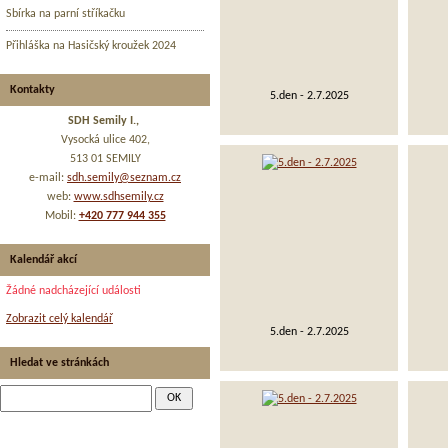
Sbírka na parní stříkačku
Přihláška na Hasičský kroužek 2024
Kontakty
5.den - 2.7.2025
SDH Semily I.,
Vysocká ulice 402,
513 01 SEMILY
e-mail:
sdh.semily@seznam.cz
web:
www.sdhsemily.cz
Mobil:
+420 777 944 355
Kalendář akcí
Žádné nadcházející události
Zobrazit celý kalendář
5.den - 2.7.2025
Hledat ve stránkách