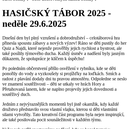
HASIČSKÝ TÁBOR 2025 -
neděle 29.6.2025
Dnešní den byl plný vzrušení a dobrodružství – celotáborová hra
přinesla spoustu zábavy a nových výzev! Ráno se děti pustily do her
Quiz a Najdi, které nejenže prověřily jejich rychlost a bystrost, ale
také posílily týmového ducha. Každý úsměv a nadšení byly jasným
důkazem, že spolupráce je klíčem k úspěchu!
Po poledním občerstvení přišlo osvěžení v rybníku, kde se děti
ponořily do vody a vyzkoušely si projížďky na loďkách. Smích a
radost z plavání dodaly dni tu pravou atmosféru. Odpoledne se neslo
ve znamení soutěživosti – děti se utkaly ve hrách Hory a
Přetahovaná lanem, kde se naplno projevily jejich dovednosti a
soutěživý duch.
Jedním z nejvýraznějších momentů byl jistě okamžik, kdy každé
družstvo představilo svou vlastní vlajku, kterou si děti vlastními
silami vytvořily. Tato kreativní část programu byla nejen inspirující,
ale také posilovala pocit sounáležitosti v každém týmu.