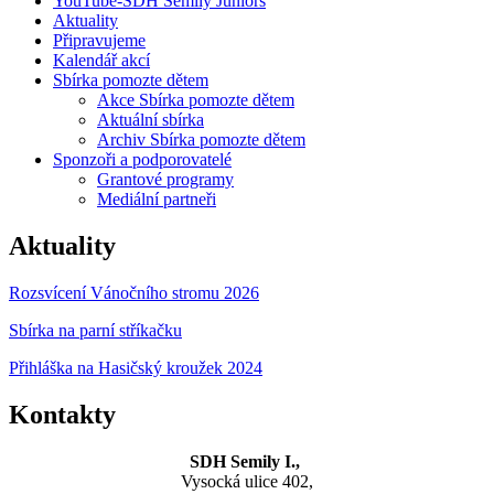
YouTube-SDH Semily Juniors
Aktuality
Připravujeme
Kalendář akcí
Sbírka pomozte dětem
Akce Sbírka pomozte dětem
Aktuální sbírka
Archiv Sbírka pomozte dětem
Sponzoři a podporovatelé
Grantové programy
Mediální partneři
Aktuality
Rozsvícení Vánočního stromu 2026
Sbírka na parní stříkačku
Přihláška na Hasičský kroužek 2024
Kontakty
SDH Semily I.,
Vysocká ulice 402,