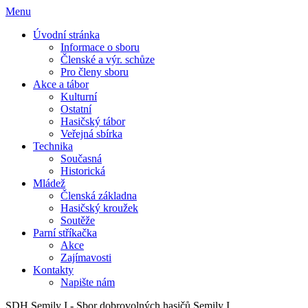
Menu
Úvodní stránka
Informace o sboru
Členské a výr. schůze
Pro členy sboru
Akce a tábor
Kulturní
Ostatní
Hasičský tábor
Veřejná sbírka
Technika
Současná
Historická
Mládež
Členská základna
Hasičský kroužek
Soutěže
Parní stříkačka
Akce
Zajímavosti
Kontakty
Napište nám
SDH Semily I - Sbor dobrovolných hasičů Semily I