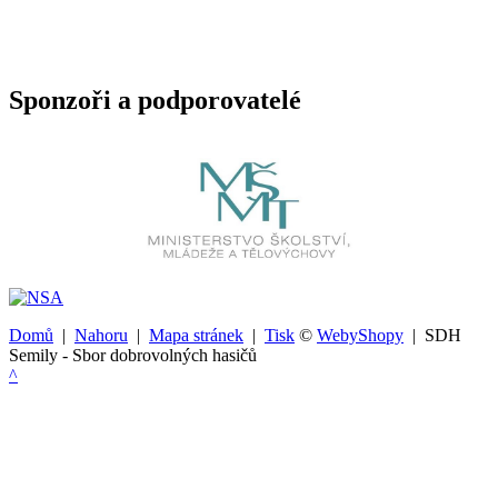
Sponzoři a podporovatelé
Domů
|
Nahoru
|
Mapa stránek
|
Tisk
©
WebyShopy
| SDH
Semily - Sbor dobrovolných hasičů
^