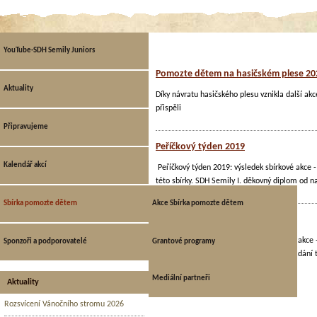
YouTube-SDH Semily Juniors
Pomozte dětem na hasičském plese 20
Aktuality
Díky návratu hasičského plesu vznikla další ak
přispěli
Připravujeme
Peříčkový týden 2019
Kalendář akcí
Peříčkový týden 2019: výsledek sbírkové akce
této sbírky. SDH Semily I. děkovný diplom od
Sbírka pomozte dětem
Akce Sbírka pomozte dětem
Peříčkový týden 2017
Aktuální sbírka
Peříčkový týden 2017: výsledek sbírkové akce 
Sponzoři a podporovatelé
Grantové programy
Děkujeme našim členům sboru za uspořádání t
Archiv Sbírka pomozte dětem
Mediální partneři
Aktuality
Rozsvícení Vánočního stromu 2026