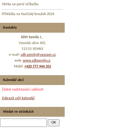
Sbírka na parní stříkačku
Přihláška na Hasičský kroužek 2024
Kontakty
SDH Semily I.,
Vysocká ulice 402,
513 01 SEMILY
e-mail:
sdh.semily@seznam.cz
web:
www.sdhsemily.cz
Mobil:
+420 777 944 355
Kalendář akcí
Žádné nadcházející události
Zobrazit celý kalendář
Hledat ve stránkách