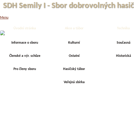
SDH Semily I - Sbor dobrovolných hasič
Menu
SDH Semily I
Úvodní stránka
Akce a tábor
Technika
Informace o sboru
Kulturní
Současná
Členské a výr. schůze
Ostatní
Historická
Pro členy sboru
Hasičský tábor
Veřejná sbírka